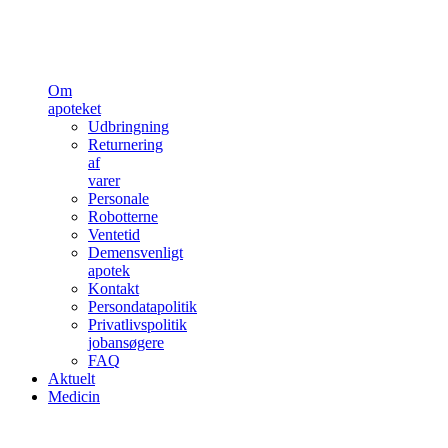
Om
apoteket
Udbringning
Returnering
af
varer
Personale
Robotterne
Ventetid
Demensvenligt
apotek
Kontakt
Persondatapolitik
Privatlivspolitik
jobansøgere
FAQ
Aktuelt
Medicin