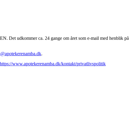
EREN. Det udkommer ca. 24 gange om året som e-mail med henblik på
n@apotekerenamba.dk
.
https://www.apotekerenamba.dk/kontakt/privatlivspolitik