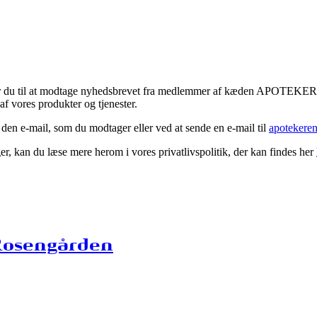
tykker du til at modtage nyhedsbrevet fra medlemmer af kæden APOTEK
f vores produkter og tjenester.
 den e-mail, som du modtager eller ved at sende en e-mail til
apotekere
r, kan du læse mere herom i vores privatlivspolitik, der kan findes her
Rosengården