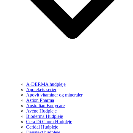
A-DERMA hudpleje
Apotekets serier
Apovit vitaminer og mineraler
Astion Pharma
Australian Bodycare
Avéne Hudpleje
Bioderma Hudpleje
Cera Di Cupra Hudpleje
Ceridal Hudpleje
Danatekt hudpleje