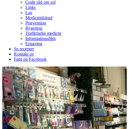
Gode råd om sol
Links
Lus
Medicintilskud
Prævention
Rygestop
Trafikfarlig medicin
Informationsfilm
Ernæring
Se recepter
Kontakt os
Følg på Facebook