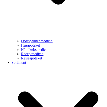
Dosispakket medicin
Husapoteket
Håndkøbsmedicin
Receptmedicin
Rejseapoteket
Sortiment