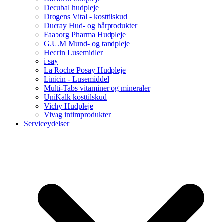
Decubal hudpleje
Drogens Vital - kosttilskud
Ducray Hud- og hårprodukter
Faaborg Pharma Hudpleje
G.U.M Mund- og tandpleje
Hedrin Lusemidler
i say
La Roche Posay Hudpleje
Linicin - Lusemiddel
Multi-Tabs vitaminer og mineraler
UniKalk kosttilskud
Vichy Hudpleje
Vivag intimprodukter
Serviceydelser