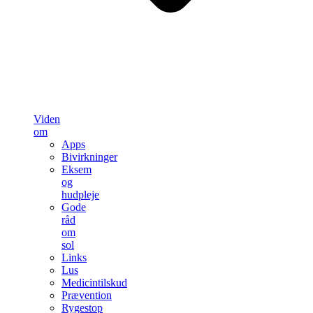
Viden
om
Apps
Bivirkninger
Eksem
og
hudpleje
Gode
råd
om
sol
Links
Lus
Medicintilskud
Prævention
Rygestop