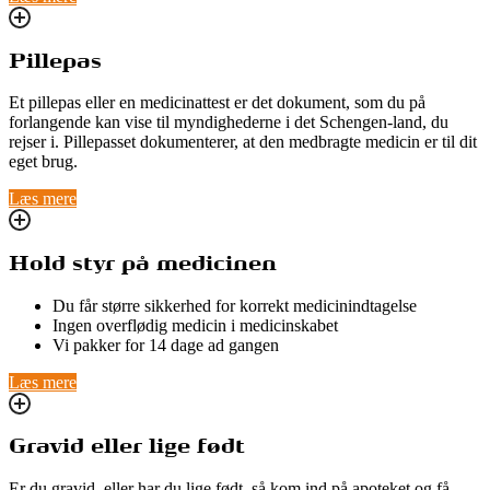
Pillepas
Et pillepas eller en medicinattest er det dokument, som du på
forlangende kan vise til myndighederne i det Schengen-land, du
rejser i. Pillepasset dokumenterer, at den medbragte medicin er til dit
eget brug.
Læs mere
Hold styr på medicinen
Du får større sikkerhed for korrekt medicinindtagelse
Ingen overflødig medicin i medicinskabet
Vi pakker for 14 dage ad gangen
Læs mere
Gravid eller lige født
Er du gravid, eller har du lige født, så kom ind på apoteket og få