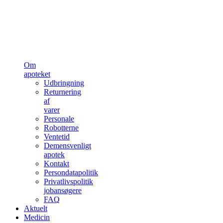
Om
apoteket
Udbringning
Returnering
af
varer
Personale
Robotterne
Ventetid
Demensvenligt
apotek
Kontakt
Persondatapolitik
Privatlivspolitik
jobansøgere
FAQ
Aktuelt
Medicin