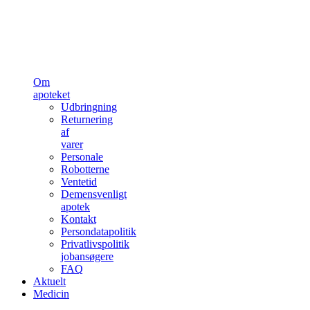
Om
apoteket
Udbringning
Returnering
af
varer
Personale
Robotterne
Ventetid
Demensvenligt
apotek
Kontakt
Persondatapolitik
Privatlivspolitik
jobansøgere
FAQ
Aktuelt
Medicin