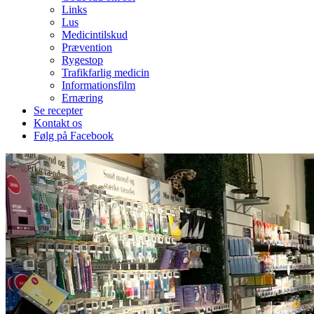
Links
Lus
Medicintilskud
Prævention
Rygestop
Trafikfarlig medicin
Informationsfilm
Ernæring
Se recepter
Kontakt os
Følg på Facebook