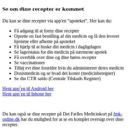
Se om dine recepter er kommet
Du kan se dine recepter via app'en ”apoteket”. Her kan du:
Få adgang til at forny dine recepter
Oprette en fast bestilling af din medicin og få den leveret
hjemme eller afhente på apoteket
Få hjælp til at huske din medicin i dagligdagen
Se lagerstatus for din medicin på nærmeste apotek
Få overblik over dine og dine børns recepter
Se vaccinationer
Tilføj evt dine forældre hvis du administrerer deres medicin
Dosismedicin og se hvad det koster (medicinberegner)
Se din CTR saldo (Centrale Tilskuds Register)
Hent app´en til Android her
Hent app´en til Iphone her
Du kan også se dine recepter på Det Fælles Medicinkort på
fmk-
online.dk
har du mulighed for at se en komplet oversigt over dine
recepter.