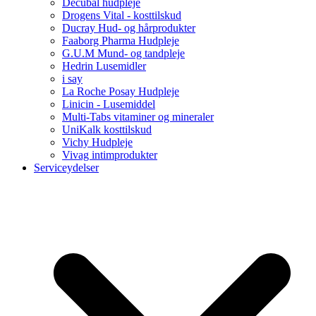
Decubal hudpleje
Drogens Vital - kosttilskud
Ducray Hud- og hårprodukter
Faaborg Pharma Hudpleje
G.U.M Mund- og tandpleje
Hedrin Lusemidler
i say
La Roche Posay Hudpleje
Linicin - Lusemiddel
Multi-Tabs vitaminer og mineraler
UniKalk kosttilskud
Vichy Hudpleje
Vivag intimprodukter
Serviceydelser