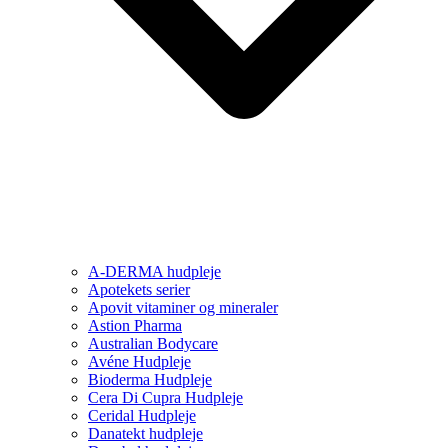
A-DERMA hudpleje
Apotekets serier
Apovit vitaminer og mineraler
Astion Pharma
Australian Bodycare
Avéne Hudpleje
Bioderma Hudpleje
Cera Di Cupra Hudpleje
Ceridal Hudpleje
Danatekt hudpleje