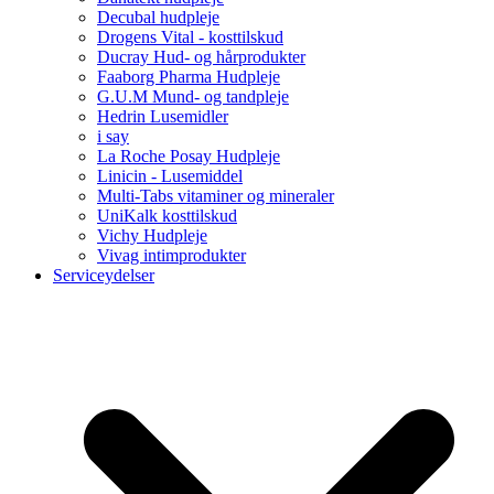
Decubal hudpleje
Drogens Vital - kosttilskud
Ducray Hud- og hårprodukter
Faaborg Pharma Hudpleje
G.U.M Mund- og tandpleje
Hedrin Lusemidler
i say
La Roche Posay Hudpleje
Linicin - Lusemiddel
Multi-Tabs vitaminer og mineraler
UniKalk kosttilskud
Vichy Hudpleje
Vivag intimprodukter
Serviceydelser