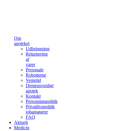
Om
apoteket
Udbringning
Returnering
af
varer
Personale
Robotterne
Ventetid
Demensvenligt
apotek
Kontakt
Persondatapolitik
Privatlivspolitik
jobansøgere
FAQ
Aktuelt
Medicin