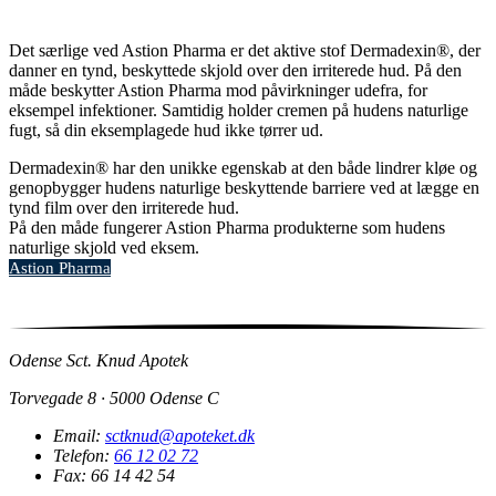
Det særlige ved Astion Pharma er det aktive stof Dermadexin®, der
danner en tynd, beskyttede skjold over den irriterede hud. På den
måde beskytter Astion Pharma mod påvirkninger udefra, for
eksempel infektioner. Samtidig holder cremen på hudens naturlige
fugt, så din eksemplagede hud ikke tørrer ud.
Dermadexin® har den unikke egenskab at den både lindrer kløe og
genopbygger hudens naturlige beskyttende barriere ved at lægge en
tynd film over den irriterede hud.
På den måde fungerer Astion Pharma produkterne som hudens
naturlige skjold ved eksem.
Astion Pharma
Odense Sct. Knud Apotek
Torvegade 8 · 5000 Odense C
Email:
sctknud@apoteket.dk
Telefon:
66 12 02 72
Fax: 66 14 42 54