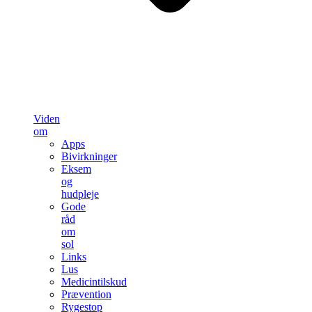
Viden
om
Apps
Bivirkninger
Eksem
og
hudpleje
Gode
råd
om
sol
Links
Lus
Medicintilskud
Prævention
Rygestop