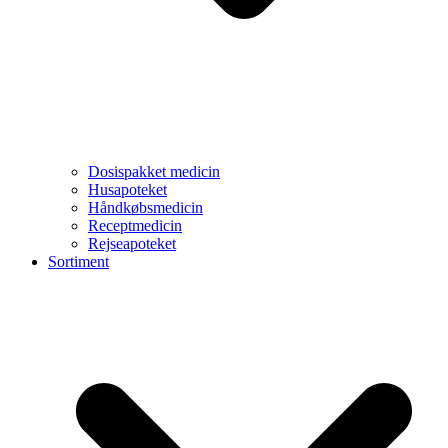
Dosispakket medicin
Husapoteket
Håndkøbsmedicin
Receptmedicin
Rejseapoteket
Sortiment