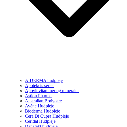
A-DERMA hudpleje
Apotekets serier
Apovit vitaminer og mineraler
Astion Pharma
Australian Bodycare
Avéne Hudpleje
Bioderma Hudpleje
Cera Di Cupra Hudpleje
Ceridal Hudpleje
Danatekt hudpleje