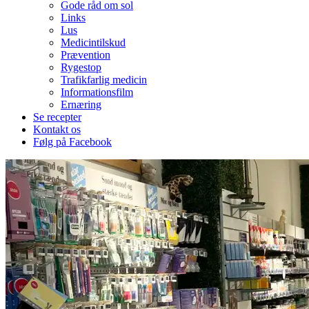
Gode råd om sol
Links
Lus
Medicintilskud
Prævention
Rygestop
Trafikfarlig medicin
Informationsfilm
Ernæring
Se recepter
Kontakt os
Følg på Facebook