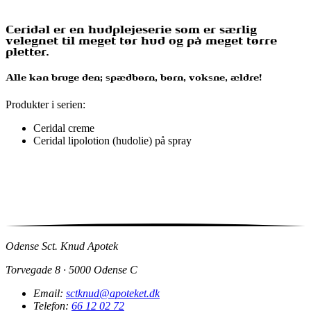
Ceridal er en hudplejeserie som er
særlig
velegnet til meget tør hud og på meget tørre
pletter.
Alle kan bruge den; spædbørn, børn, voksne, ældre!
Produkter i serien:
Ceridal creme
Ceridal lipolotion (hudolie) på spray
Odense Sct. Knud Apotek
Torvegade 8 · 5000 Odense C
Email:
sctknud@apoteket.dk
Telefon:
66 12 02 72