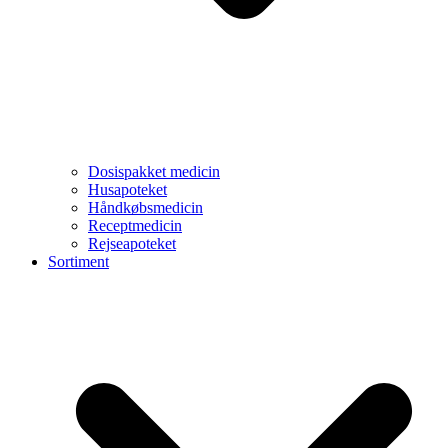
Dosispakket medicin
Husapoteket
Håndkøbsmedicin
Receptmedicin
Rejseapoteket
Sortiment