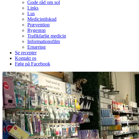
Gode råd om sol
Links
Lus
Medicintilskud
Prævention
Rygestop
Trafikfarlig medicin
Informationsfilm
Ernæring
Se recepter
Kontakt os
Følg på Facebook