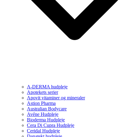
A-DERMA hudpleje
Apotekets serier
Apovit vitaminer og mineraler
Astion Pharma
Australian Bodycare
Avéne Hudpleje
Bioderma Hudpleje
Cera Di Cupra Hudpleje
Ceridal Hudpleje
Danatekt hudpleje