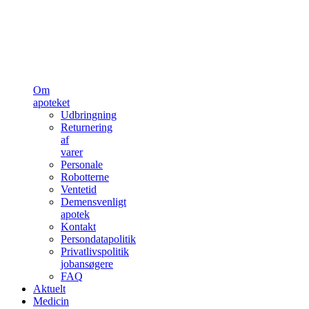
Om
apoteket
Udbringning
Returnering
af
varer
Personale
Robotterne
Ventetid
Demensvenligt
apotek
Kontakt
Persondatapolitik
Privatlivspolitik
jobansøgere
FAQ
Aktuelt
Medicin