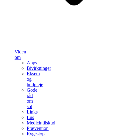
Viden
om
Apps
Bivirkninger
Eksem
og
hudpleje
Gode
råd
om
sol
Links
Lus
Medicintilskud
Prævention
Rygestop