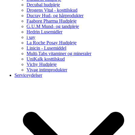
Decubal hudpleje
Drogens Vital - kosttilskud
Ducray Hud- og hårprodukter
Faaborg Pharma Hudpleje
G.U.M Mund- og tandpleje
Hedrin Lusemidler
i say
La Roche Posay Hudpleje
Linicin - Lusemiddel
Multi-Tabs vitaminer og mineraler
UniKalk kosttilskud
Vichy Hudpleje
Vivag intimprodukter
Serviceydelser