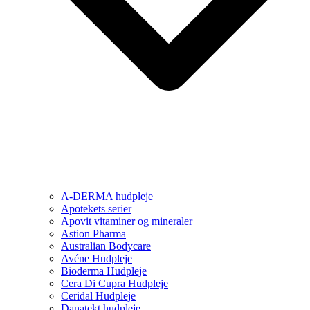
A-DERMA hudpleje
Apotekets serier
Apovit vitaminer og mineraler
Astion Pharma
Australian Bodycare
Avéne Hudpleje
Bioderma Hudpleje
Cera Di Cupra Hudpleje
Ceridal Hudpleje
Danatekt hudpleje