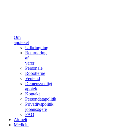
Om
apoteket
Udbringning
Returnering
af
varer
Personale
Robotterne
Ventetid
Demensvenligt
apotek
Kontakt
Persondatapolitik
Privatlivspolitik
jobansøgere
FAQ
Aktuelt
Medicin