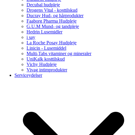
Decubal hudpleje
Drogens Vital - kosttilskud
Ducray Hud- og hårprodukter
Faaborg Pharma Hudpleje
G.U.M Mund- og tandpleje
Hedrin Lusemidler
i say
La Roche Posay Hudpleje
Linicin - Lusemiddel
Multi-Tabs vitaminer og mineraler
UniKalk kosttilskud
Vichy Hudpleje
Vivag intimprodukter
Serviceydelser