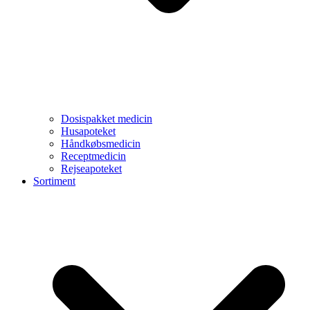
Dosispakket medicin
Husapoteket
Håndkøbsmedicin
Receptmedicin
Rejseapoteket
Sortiment