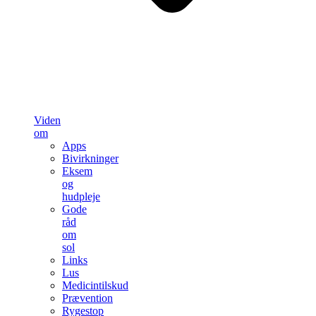
Viden
om
Apps
Bivirkninger
Eksem
og
hudpleje
Gode
råd
om
sol
Links
Lus
Medicintilskud
Prævention
Rygestop