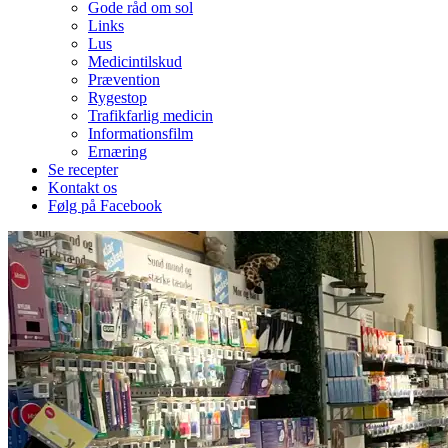
Gode råd om sol
Links
Lus
Medicintilskud
Prævention
Rygestop
Trafikfarlig medicin
Informationsfilm
Ernæring
Se recepter
Kontakt os
Følg på Facebook