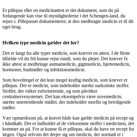
Et pillepas eller en medicinattest er det dokument, som du på
forlangende kan vise til myndighederne i det Schengen-land, du
rejser i. Pillepasset dokumenterer, at den medbragte medicin er til dit
eget brug.
Hvilken type medicin gælder det for?
Det er langt fra alle typer medicin, som kræver en attest. I de fleste
tilfælde vil du frit kunne rejse rundt, som du plejer. Det kræver fx
ikke attest at medbringe astmamedicin, gigtmedicin, hjertemedicin,
hormoner, hudmidler og infektionsmedicin.
Som hovedregel er det kun meget kraftig medicin, som kræver et
pillepas. Det er medicin, som indeholder stærke narkotiske stoffer.
Stoffer, der virker euforiserende, og som påvirker
centralnervesystemet. Det kan eksempelvis være sovemedicin,
stærke smertestilende midler, der indeholder morfin og beroligende
midler.
Vær opmærksom på, at kravet både kan gælde medicin på recept og
i håndkøb. Det er indholdet af de virksomme stoffer i medicinen, det
kommer an på. For at kunne få et pillepas, skal du have en recept fra
lægen. Også selvom det drejer sig om medicin, der normalt er i