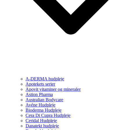
A-DERMA hudpleje
Apotekets serier
Apovit vitaminer og mineraler
Astion Pharma
Australian Bodycare
Avéne Hudpleje
Bioderma Hudpleje
Cera Di Cupra Hudpleje
Ceridal Hudpleje
Danatekt hudpleje