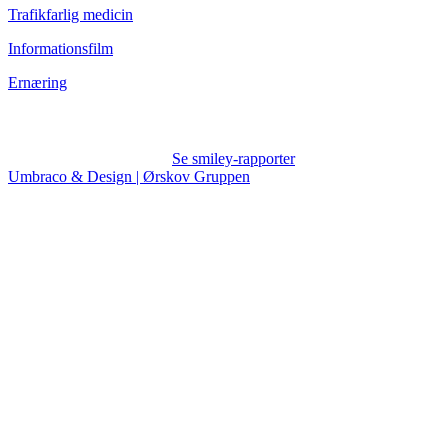
Trafikfarlig medicin
Informationsfilm
Ernæring
Se smiley-rapporter
Umbraco & Design | Ørskov Gruppen