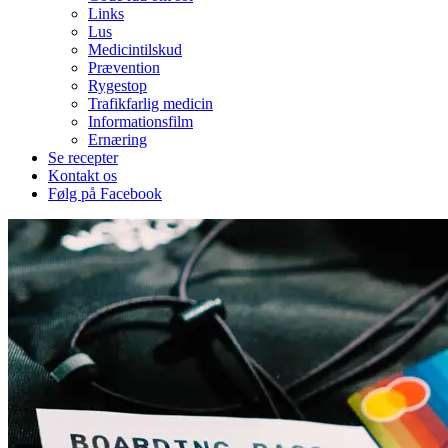
Links
Lus
Medicintilskud
Prævention
Rygestop
Trafikfarlig medicin
Informationsfilm
Ernæring
Se recepter
Kontakt os
Følg på Facebook