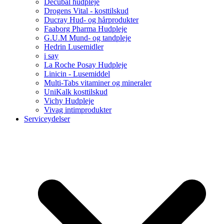
Decubal hudpleje
Drogens Vital - kosttilskud
Ducray Hud- og hårprodukter
Faaborg Pharma Hudpleje
G.U.M Mund- og tandpleje
Hedrin Lusemidler
i say
La Roche Posay Hudpleje
Linicin - Lusemiddel
Multi-Tabs vitaminer og mineraler
UniKalk kosttilskud
Vichy Hudpleje
Vivag intimprodukter
Serviceydelser