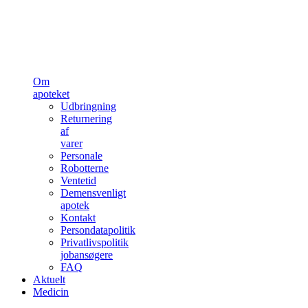
Om
apoteket
Udbringning
Returnering
af
varer
Personale
Robotterne
Ventetid
Demensvenligt
apotek
Kontakt
Persondatapolitik
Privatlivspolitik
jobansøgere
FAQ
Aktuelt
Medicin